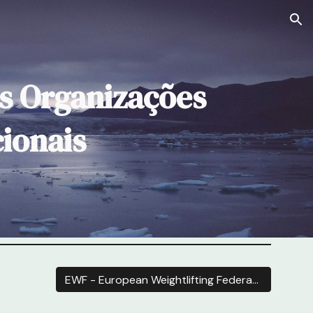
ion
s Organizações
ionais
EWF - European Weightlifting Federation