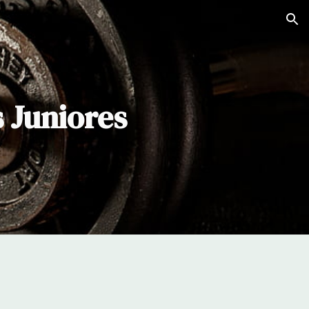
ion
 Juniores